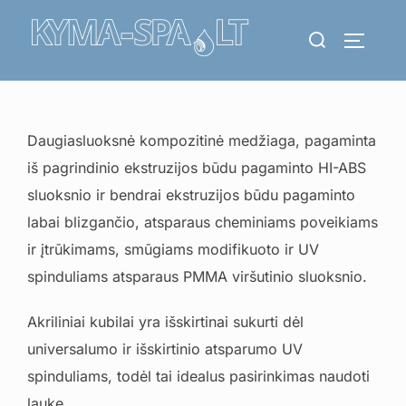
Skip
Search
to
TOGGLE
for:
content
Daugiasluoksnė kompozitinė medžiaga, pagaminta
iš pagrindinio ekstruzijos būdu pagaminto HI-ABS
sluoksnio ir bendrai ekstruzijos būdu pagaminto
labai blizgančio, atsparaus cheminiams poveikiams
ir įtrūkimams, smūgiams modifikuoto ir UV
spinduliams atsparaus PMMA viršutinio sluoksnio.
Akriliniai kubilai yra išskirtinai sukurti dėl
universalumo ir išskirtinio atsparumo UV
spinduliams, todėl tai idealus pasirinkimas naudoti
lauke.